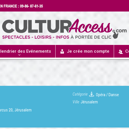
lendrier des Evénements
Je crée mon compte
C
Catégorie
Opéra / Danse
Ville
Jérusalem
arcus 20, Jérusalem