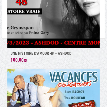
32
33
34
→
UNE HISTOIRE D’AMOUR 48 – ASHDOD
100,00
₪