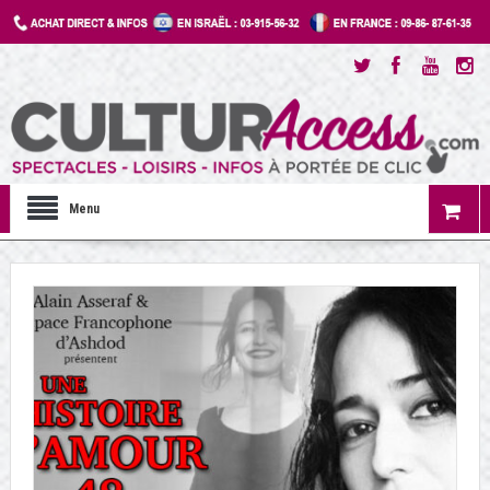
Menu
←
1
2
3
…
30
31