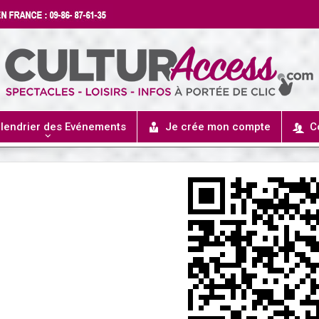
lendrier des Evénements
Je crée mon compte
C