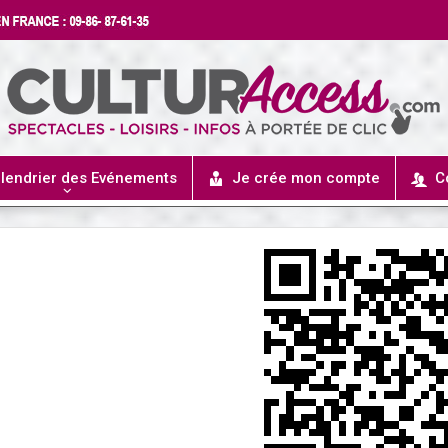
lendrier des Evénements
Je crée mon compte
C