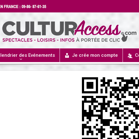
lendrier des Evénements
Je crée mon compte
C