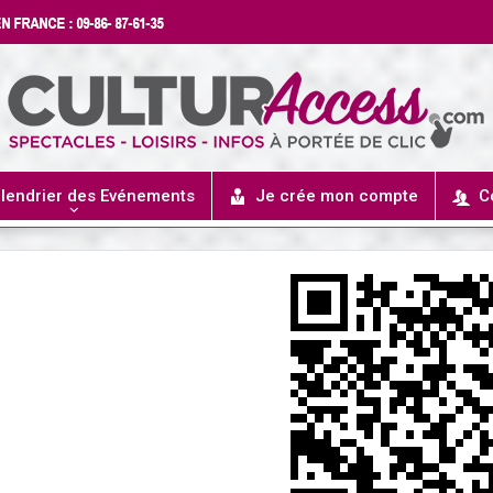
lendrier des Evénements
Je crée mon compte
C