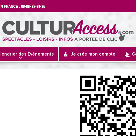
lendrier des Evénements
Je crée mon compte
C