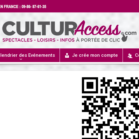
lendrier des Evénements
Je crée mon compte
C