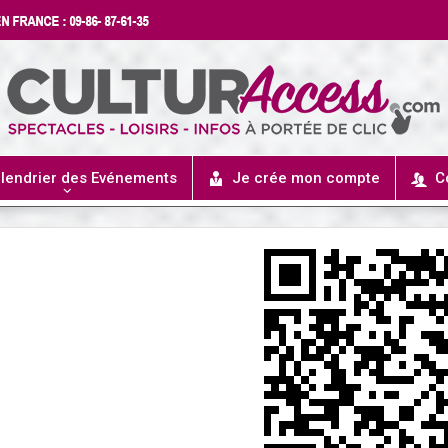
lendrier des Evénements
Je crée mon compte
C