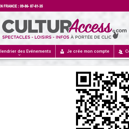
lendrier des Evénements
Je crée mon compte
C