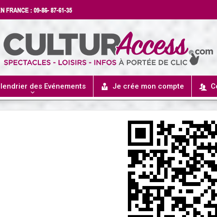
lendrier des Evénements
Je crée mon compte
C