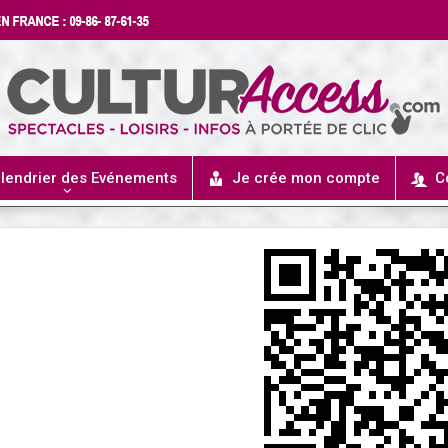
lendrier des Evénements
Je crée mon compte
C