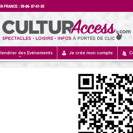
lendrier des Evénements
Je crée mon compte
C