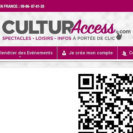
lendrier des Evénements
Je crée mon compte
C