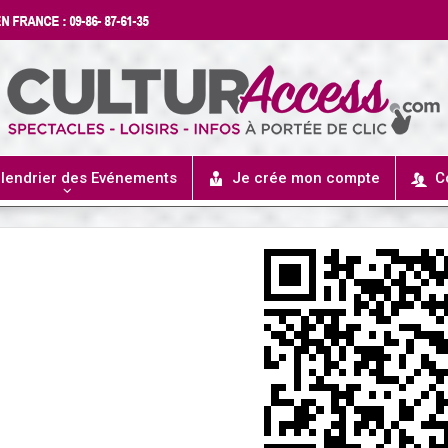
lendrier des Evénements
Je crée mon compte
C