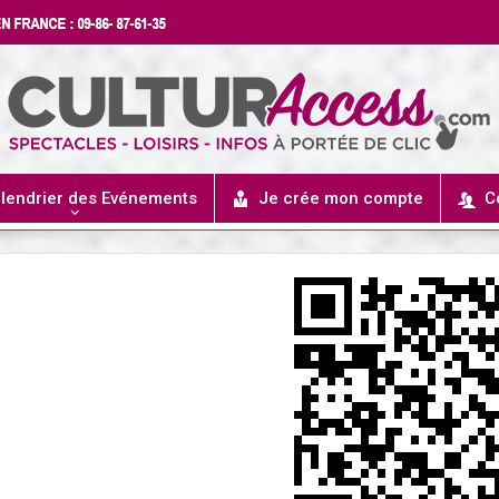
lendrier des Evénements
Je crée mon compte
C