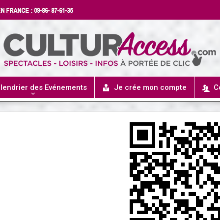
lendrier des Evénements
Je crée mon compte
C