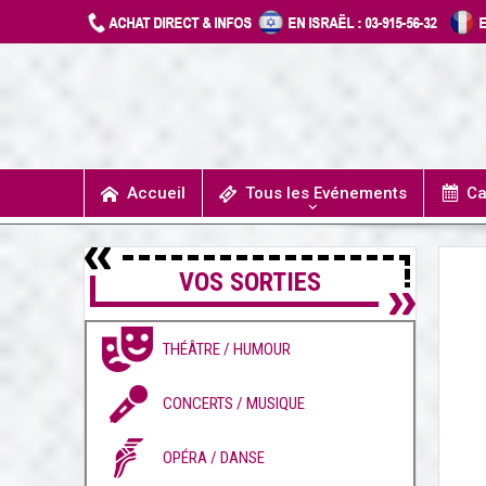
Accueil
Tous les Evénements
Ca
T
UN JOUR J’IRAIS A DETROIT
SPECTACLES / COMÉDIES MUSICALES
CONCERTS / MUSIQUE
THÉÂTRE / HUMOUR
VOS SORTIES
THÉÂTRE / HUMOUR
CONCERTS / MUSIQUE
OPÉRA / DANSE