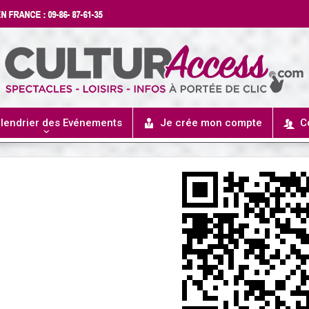
lendrier des Evénements
Je crée mon compte
C