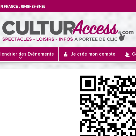
lendrier des Evénements
Je crée mon compte
C