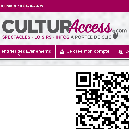
lendrier des Evénements
Je crée mon compte
C