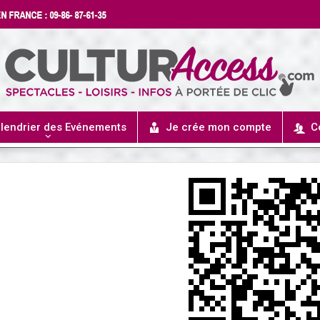
lendrier des Evénements
Je crée mon compte
C