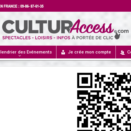
lendrier des Evénements
Je crée mon compte
C