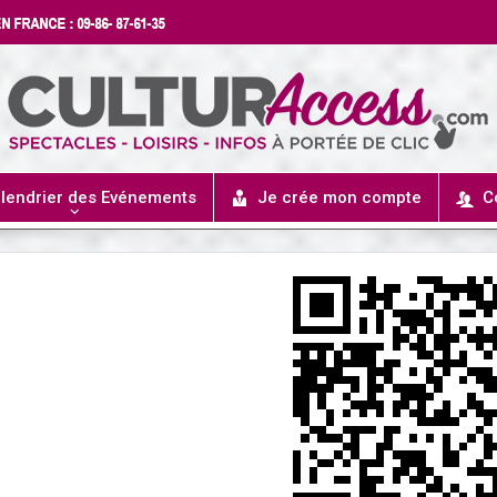
lendrier des Evénements
Je crée mon compte
C