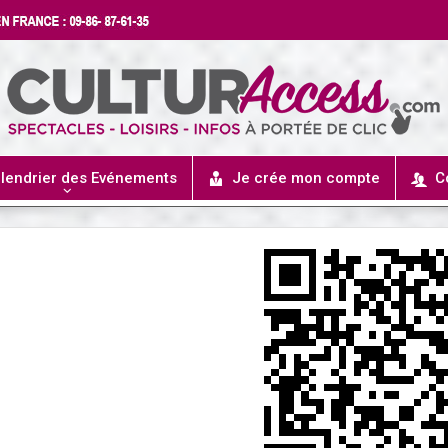
lendrier des Evénements
Je crée mon compte
C