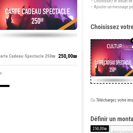
– Choisissez le visuel de
– Ajouter un message pe
Choisissez votr
250,00₪
arte Cadeau-Spectacle 250₪
e :
 :
Ou
Téléchargez votre im
Définir un mont
250,00
₪