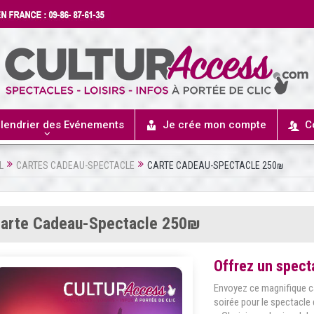
lendrier des Evénements
Je crée mon compte
C
L
CARTES CADEAU-SPECTACLE
CARTE CADEAU-SPECTACLE 250₪
arte Cadeau-Spectacle 250₪
Offrez un spect
Envoyez ce magnifique ca
soirée pour le spectacle 