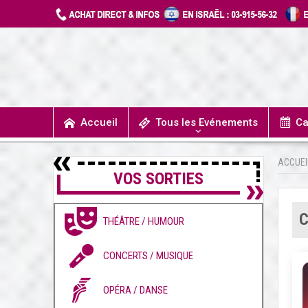
Accueil
Tous les Evénements
Ca
T
UN JOUR J’IRAIS A DETROIT
SPECTACLES / COMÉDIES MUSICALES
CONCERTS / MUSIQUE
THÉÂTRE / HUMOUR
ACCUEI
VOS SORTIES
C
THÉÂTRE / HUMOUR
CONCERTS / MUSIQUE
OPÉRA / DANSE