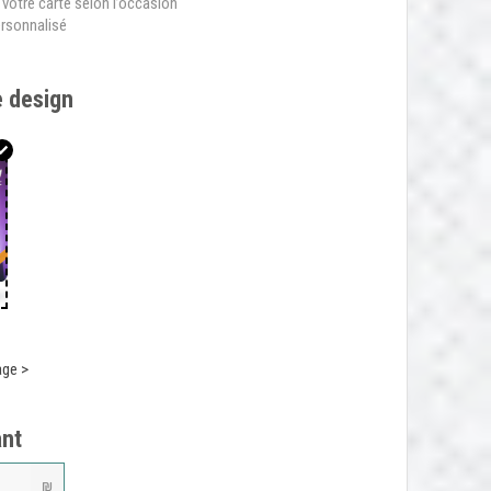
 votre carte selon l’occasion
rsonnalisé
e design
age >
ant
₪