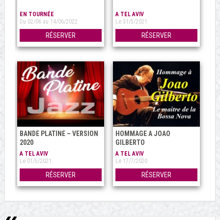
EN TOURNÉE
A TEL AVIV
Du 02/06 au 14/06/2022
Le 31/5/2021
RÉSERVER
RÉSERVER
BANDE PLATINE – VERSION
HOMMAGE A JOAO
2020
GILBERTO
A TEL AVIV
A TEL AVIV
Le 01/5/2021
Le 17/7/2020
RÉSERVER
RÉSERVER