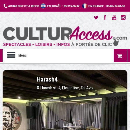
Menu
Harash4
Harash st. 4, Florentine, Tel Aviv