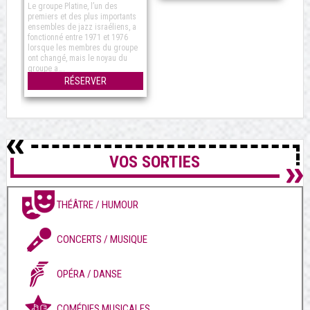
Le groupe Platine, l’un des
premiers et des plus importants
ensembles de jazz israéliens, a
fonctionné entre 1971 et 1976
lorsque les membres du groupe
ont changé, mais le noyau du
groupe a….
RÉSERVER
VOS SORTIES
THÉÂTRE / HUMOUR
CONCERTS / MUSIQUE
OPÉRA / DANSE
COMÉDIES MUSICALES