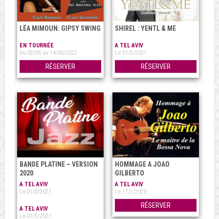
LÉA MIMOUN: GIPSY SWING
SHIREL : YENTL & ME
EN TOURNÉE
A TEL AVIV
Du 02/06 au 14/06/2022
Le 31/5/2021
RÉSERVER
RÉSERVER
BANDE PLATINE – VERSION
HOMMAGE A JOAO
2020
GILBERTO
A TEL AVIV
A TEL AVIV
Le 01/5/2021
Le 17/7/2020
RÉSERVER
A TEL AVIV
Le 01/5/2021