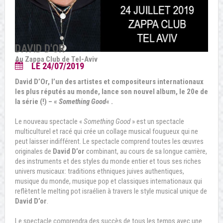
DAVID D'OR
Au Zappa Club de Tel-Aviv
LE 24/07/2019
David D’Or, l’un des artistes et compositeurs internationaux
les plus réputés au monde, lance son nouvel album, le 20e de
la série (!) – «
Something Good
« .
Le nouveau spectacle «
Something Good
» est un spectacle
multiculturel et racé qui crée un collage musical fougueux qui ne
peut laisser indifférent. Le spectacle comprend toutes les œuvres
originales de
David D’or
combinant, au cours de sa longue carrière,
des instruments et des styles du monde entier et tous ses riches
univers musicaux: traditions ethniques juives authentiques,
musique du monde, musique pop et classiques internationaux qui
reflètent le melting pot israélien à travers le style musical unique de
David D’or
.
Le spectacle comprendra des succès de tous les temps avec une