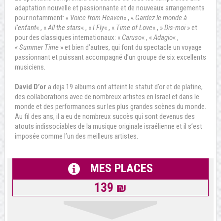
adaptation nouvelle et passionnante et de nouveaux arrangements
pour notamment:
« Voice from Heaven
« , «
Gardez le monde à
l’enfant
« , «
All the stars
« , «
I Fly
« , «
Time of Love
« , »
Dis-moi
» et
pour des classiques internationaux: «
Caruso
« , «
Adagio
« ,
«
Summer Time
» et bien d’autres, qui font du spectacle un voyage
passionnant et puissant accompagné d’un groupe de six excellents
musiciens.
David D’or
a deja 19 albums ont atteint le statut d’or et de platine,
des collaborations avec de nombreux artistes en Israël et dans le
monde et des performances sur les plus grandes scènes du monde.
Au fil des ans, il a eu de nombreux succès qui sont devenus des
atouts indissociables de la musique originale israélienne et il s’est
imposée comme l’un des meilleurs artistes.
MES PLACES
139 ₪